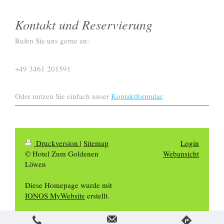
Kontakt und Reservierung
Rufen Sie uns gerne an:
+49 3461 201591
Oder nutzen Sie einfach unser
Kontaktformular
.
Druckversion
|
Sitemap
Login
© Hotel Zum Goldenen
Webansicht
Löwen
Diese Homepage wurde mit
IONOS MyWebsite
erstellt.